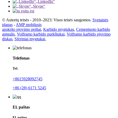
„LinkedIn“
„Skype“
tu esi
© Autorių teisės - 2010–2023: Visos teisės saugomos.
Svetainės
planas
-
AMP mobilusis
apskrito pjovimo peiliai
,
Karbido mygtukas
,
Cementuoto karbido
antgalis
,
Volframo karbido purkštukai
,
Volframo karbido pjovimo
diskas
,
Sferiniai mygtukai
,
Telefonas
Tel.
+8615928092745
+86 (28) 6171 5245
El. paštas
El. paštas