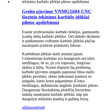
Greito pjovimo VNMG1604 CNC
išorinio tekinimo karbido įdėklai
plieno apdirbimui
Esame profesionalus karbido tiekėjas, gaminantis
įvairių rūšių karbido įdėklus. Dėl didelio tikslumo
ir patikimumo volframo karbido įdėklai plačiai
naudojami įvairiose pramonės šakose.
Karbidiniai įdėklai skirti metalui pjauti.
Cementuotas karbidas yra brangesnis nei kitos
medžiagos, be to, jis yra trapesnis, lengviau
skilsta ir lūžta. Norint išspręsti šią problemą,
karbido pjovimo antgalis paprastai būna mažo
įdėklo pavidalo, skirto didesniam įrankiui su
antgaliu, kurio kotas pagamintas iš kitos
medžiagos, dažniausiai anglinio įrankinio plieno.
Daugumoje šiuolaikinių plokščių frezavimo
staklių naudojami karbido įdėklai, taip pat
daugelyje tekinimo įrankių ir galinių frezų.
užklausa
detalė