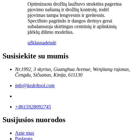
Optimizuota drožlių laužtuvo struktūra pagerina
pjovimo našumą ir drožlių kontrolę, todėl
pjovimas tampa lengvesnis ir greitesnis.
Specifinio pagrindo ir dangos derinys gerai
subalansuoja skirtingus centrinių ir aplinkinių
įdėklų dilimo modelius.
užklausa
detalė
Susisiekite su mumis
Nr.1992, 3 skyrius, Guanghua Avenue, Wenjiiang rajonas,
Čengdu, Sičuanas, Kinija, 611130
info@kedeltool.com
+8615928092745
Susijusios nuorodos
Apie mus
Paslauga