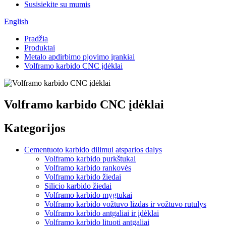
Susisiekite su mumis
English
Pradžia
Produktai
Metalo apdirbimo pjovimo įrankiai
Volframo karbido CNC įdėklai
Volframo karbido CNC įdėklai
Kategorijos
Cementuoto karbido dilimui atsparios dalys
Volframo karbido purkštukai
Volframo karbido rankovės
Volframo karbido žiedai
Silicio karbido žiedai
Volframo karbido mygtukai
Volframo karbido vožtuvo lizdas ir vožtuvo rutulys
Volframo karbido antgaliai ir įdėklai
Volframo karbido lituoti antgaliai