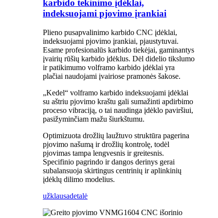
karbido tekinimo įdėklai,
indeksuojami pjovimo įrankiai
Plieno pusapvalinimo karbido CNC įdėklai,
indeksuojami pjovimo įrankiai, pjaustytuvai.
Esame profesionalūs karbido tiekėjai, gaminantys
įvairių rūšių karbido įdėklus. Dėl didelio tikslumo
ir patikimumo volframo karbido įdėklai yra
plačiai naudojami įvairiose pramonės šakose.
„Kedel“ volframo karbido indeksuojami įdėklai
su aštriu pjovimo kraštu gali sumažinti apdirbimo
proceso vibraciją, o tai naudinga įdėklo paviršiui,
pasižyminčiam mažu šiurkštumu.
Optimizuota drožlių laužtuvo struktūra pagerina
pjovimo našumą ir drožlių kontrolę, todėl
pjovimas tampa lengvesnis ir greitesnis.
Specifinio pagrindo ir dangos derinys gerai
subalansuoja skirtingus centrinių ir aplinkinių
įdėklų dilimo modelius.
užklausa
detalė