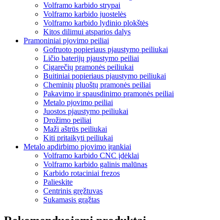
Volframo karbido strypai
Volframo karbido juostelės
Volframo karbido lydinio plokštės
Kitos dilimui atsparios dalys
Pramoniniai pjovimo peiliai
Gofruoto popieriaus pjaustymo peiliukai
Ličio baterijų pjaustymo peiliai
Cigarečių pramonės peiliukai
Buitiniai popieriaus pjaustymo peiliukai
Cheminių pluoštų pramonės peiliai
Pakavimo ir spausdinimo pramonės peiliai
Metalo pjovimo peiliai
Juostos pjaustymo peiliukai
Drožimo peiliai
Maži aštrūs peiliukai
Kiti pritaikyti peiliukai
Metalo apdirbimo pjovimo įrankiai
Volframo karbido CNC įdėklai
Volframo karbido galinis malūnas
Karbido rotaciniai frezos
Palieskite
Centrinis gręžtuvas
Sukamasis grąžtas