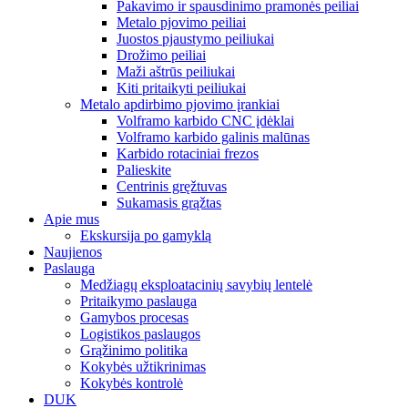
Pakavimo ir spausdinimo pramonės peiliai
Metalo pjovimo peiliai
Juostos pjaustymo peiliukai
Drožimo peiliai
Maži aštrūs peiliukai
Kiti pritaikyti peiliukai
Metalo apdirbimo pjovimo įrankiai
Volframo karbido CNC įdėklai
Volframo karbido galinis malūnas
Karbido rotaciniai frezos
Palieskite
Centrinis gręžtuvas
Sukamasis grąžtas
Apie mus
Ekskursija po gamyklą
Naujienos
Paslauga
Medžiagų eksploatacinių savybių lentelė
Pritaikymo paslauga
Gamybos procesas
Logistikos paslaugos
Grąžinimo politika
Kokybės užtikrinimas
Kokybės kontrolė
DUK