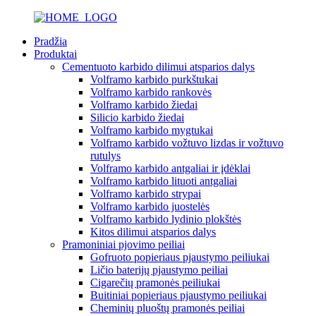
Pradžia
Produktai
Cementuoto karbido dilimui atsparios dalys
Volframo karbido purkštukai
Volframo karbido rankovės
Volframo karbido žiedai
Silicio karbido žiedai
Volframo karbido mygtukai
Volframo karbido vožtuvo lizdas ir vožtuvo
rutulys
Volframo karbido antgaliai ir įdėklai
Volframo karbido lituoti antgaliai
Volframo karbido strypai
Volframo karbido juostelės
Volframo karbido lydinio plokštės
Kitos dilimui atsparios dalys
Pramoniniai pjovimo peiliai
Gofruoto popieriaus pjaustymo peiliukai
Ličio baterijų pjaustymo peiliai
Cigarečių pramonės peiliukai
Buitiniai popieriaus pjaustymo peiliukai
Cheminių pluoštų pramonės peiliai