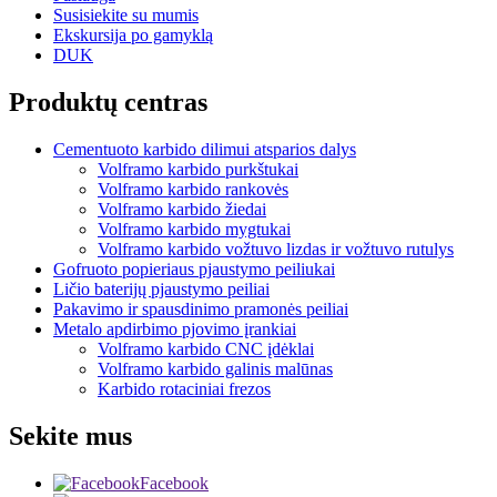
Susisiekite su mumis
Ekskursija po gamyklą
DUK
Produktų centras
Cementuoto karbido dilimui atsparios dalys
Volframo karbido purkštukai
Volframo karbido rankovės
Volframo karbido žiedai
Volframo karbido mygtukai
Volframo karbido vožtuvo lizdas ir vožtuvo rutulys
Gofruoto popieriaus pjaustymo peiliukai
Ličio baterijų pjaustymo peiliai
Pakavimo ir spausdinimo pramonės peiliai
Metalo apdirbimo pjovimo įrankiai
Volframo karbido CNC įdėklai
Volframo karbido galinis malūnas
Karbido rotaciniai frezos
Sekite mus
Facebook