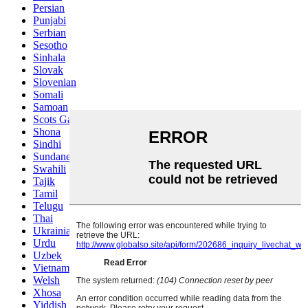
Persian
Punjabi
Serbian
Sesotho
Sinhala
Slovak
Slovenian
Somali
Samoan
Scots Gaelic
Shona
Sindhi
Sundanese
Swahili
Tajik
Tamil
Telugu
Thai
Ukrainian
Urdu
Uzbek
Vietnamese
Welsh
Xhosa
Yiddish