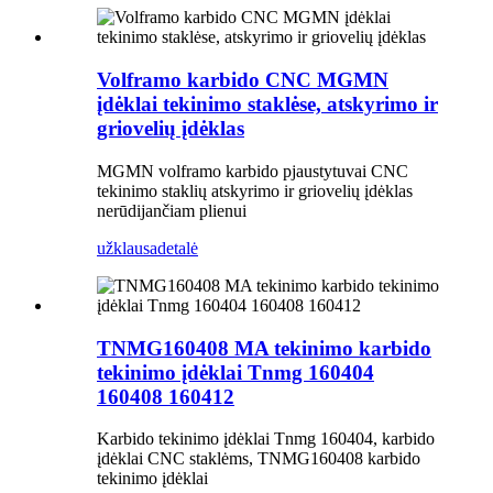
Volframo karbido CNC MGMN
įdėklai tekinimo staklėse, atskyrimo ir
griovelių įdėklas
MGMN volframo karbido pjaustytuvai CNC
tekinimo staklių atskyrimo ir griovelių įdėklas
nerūdijančiam plienui
užklausa
detalė
TNMG160408 MA tekinimo karbido
tekinimo įdėklai Tnmg 160404
160408 160412
Karbido tekinimo įdėklai Tnmg 160404, karbido
įdėklai CNC staklėms, TNMG160408 karbido
tekinimo įdėklai