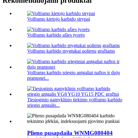
Rekomenduojami produktai
Volframo kietojo karbido strypai
Volframo karbido ašies įvorės
Volframo karbido mygtukai uolienų grąžtams
Volframo karbido sriegio antgaliai naftos ir dujų
pramonei...
Tiesioginio gamyklinio tiekimo volframo karbido
sriegio antgalis...
Plieno pusapdaila WNMG080404