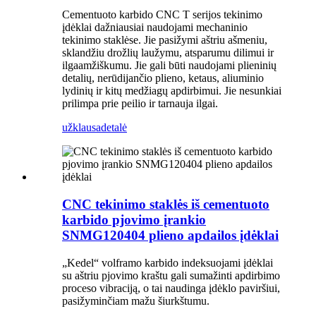
Cementuoto karbido CNC T serijos tekinimo
įdėklai dažniausiai naudojami mechaninio
tekinimo staklėse. Jie pasižymi aštriu ašmeniu,
sklandžiu drožlių laužymu, atsparumu dilimui ir
ilgaamžiškumu. Jie gali būti naudojami plieninių
detalių, nerūdijančio plieno, ketaus, aliuminio
lydinių ir kitų medžiagų apdirbimui. Jie nesunkiai
prilimpa prie peilio ir tarnauja ilgai.
užklausa
detalė
CNC tekinimo staklės iš cementuoto
karbido pjovimo įrankio
SNMG120404 plieno apdailos įdėklai
„Kedel“ volframo karbido indeksuojami įdėklai
su aštriu pjovimo kraštu gali sumažinti apdirbimo
proceso vibraciją, o tai naudinga įdėklo paviršiui,
pasižyminčiam mažu šiurkštumu.