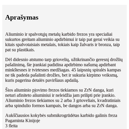
Aprašymas
Aliuminio ir spalvotųjų metalų karbido frezos yra specialiai
sukurtos greitam aliuminio apdirbimui ir taip pat gerai veikia su
kitais spalvotaisiais metalais, tokiais kaip žalvaris ir bronza, taip
pat su plastikais.
Dėl didesnio atstumo tarp griovelių, užtikrinančio geresnį drožlių
pašalinimą, šie įrankiai padidina apdirbimo našumą apdirbant
minkštesnes ir tvirtesnes medžiagas. 45 laipsnių spiralės kampas
ne tik padeda pašalinti drožles, bet ir sukuria kirpimo veiksmą,
kuris pagerina detalės paviršiaus apdailą.
Šios aliuminio pjovimo frezos tiekiamos su ZrN danga, kuri
neturi afiniteto aliuminiui ir neleidžia jam prilipti prie įrankio.
Aliuminio frezos tiekiamos su 2 arba 3 grioveliais, kvadratiniais
arba spindulio formos kampais, be dangos arba su ZrN danga.
Aukščiausios kokybės submikrogrūdėtas karbido galinis freza
Pagaminta Kinijoje
3 fleita