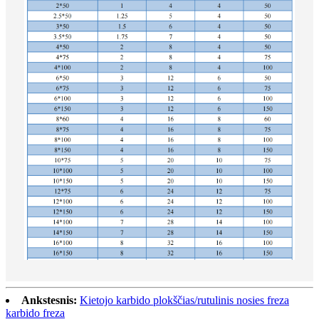
Ankstesnis:
Kietojo karbido plokščias/rutulinis nosies freza
karbido freza