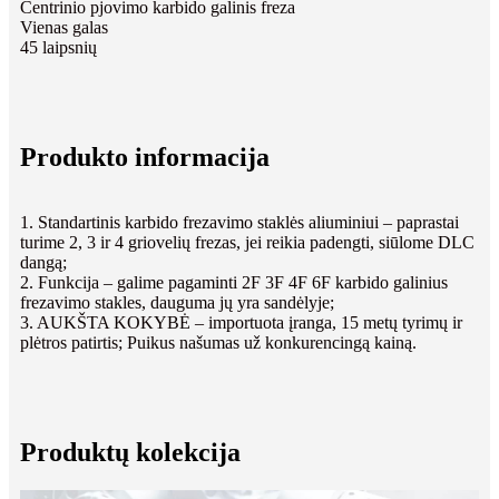
Centrinio pjovimo karbido galinis freza
Vienas galas
45 laipsnių
Produkto informacija
1. Standartinis karbido frezavimo staklės aliuminiui – paprastai
turime 2, 3 ir 4 griovelių frezas, jei reikia padengti, siūlome DLC
dangą;
2. Funkcija – galime pagaminti 2F 3F 4F 6F karbido galinius
frezavimo stakles, dauguma jų yra sandėlyje;
3. AUKŠTA KOKYBĖ – importuota įranga, 15 metų tyrimų ir
plėtros patirtis; Puikus našumas už konkurencingą kainą.
Produktų kolekcija