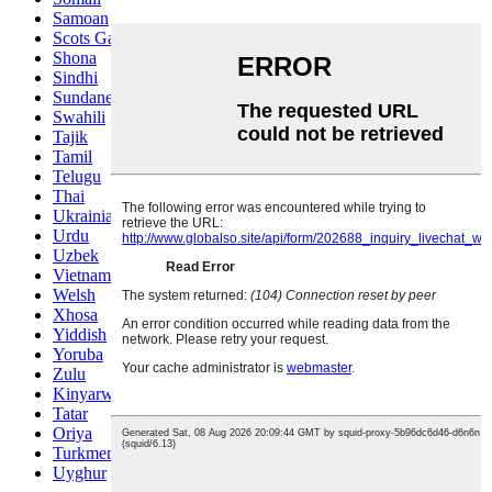
Samoan
Scots Gaelic
Shona
Sindhi
Sundanese
Swahili
Tajik
Tamil
Telugu
Thai
Ukrainian
Urdu
Uzbek
Vietnamese
Welsh
Xhosa
Yiddish
Yoruba
Zulu
Kinyarwanda
Tatar
Oriya
Turkmen
Uyghur