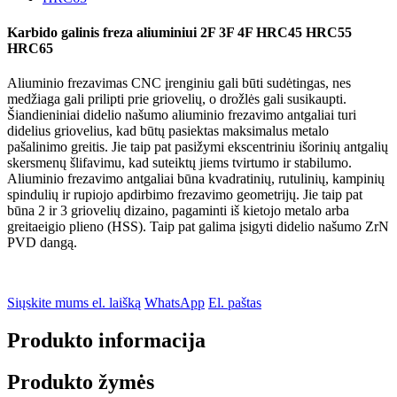
Karbido galinis freza aliuminiui 2F 3F 4F HRC45 HRC55
HRC65
Aliuminio frezavimas CNC įrenginiu gali būti sudėtingas, nes
medžiaga gali prilipti prie griovelių, o drožlės gali susikaupti.
Šiandieniniai didelio našumo aliuminio frezavimo antgaliai turi
didelius griovelius, kad būtų pasiektas maksimalus metalo
pašalinimo greitis. Jie taip pat pasižymi ekscentriniu išorinių antgalių
skersmenų šlifavimu, kad suteiktų jiems tvirtumo ir stabilumo.
Aliuminio frezavimo antgaliai būna kvadratinių, rutulinių, kampinių
spindulių ir rupiojo apdirbimo frezavimo geometrijų. Jie taip pat
būna 2 ir 3 griovelių dizaino, pagaminti iš kietojo metalo arba
greitaeigio plieno (HSS). Taip pat galima įsigyti didelio našumo ZrN
PVD dangą.
Siųskite mums el. laišką
WhatsApp
El. paštas
Produkto informacija
Produkto žymės