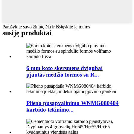
Parašykite savo žinutę čia ir išsiųskite ją mums
susiję produktai
6 mm koto skersmens dvigubai
pjautas medžio formos su R...
Plieno pusapvalinimo WNMG080404
karbido tekinimo...