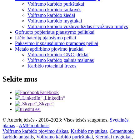
Volframo karbido purkštukai
Volframo karbido rankovės
Volframo karbido žiedai
Volframo karbido mygtukai
Volframo karbido vožtuvo lizdas ir vožtuvo rutulys
Gofruoto popieriaus pjaustymo peiliukai
Ličio baterijų pjaustymo peiliai
Pakavimo ir spausdinimo pramonės peiliai
Metalo apdirbimo pjovimo įrankiai
Volframo karbido CNC įdėklai
Volframo karbido galinis malūnas
Karbido rotaciniai frezos
Sekite mus
Facebook
„LinkedIn“
„Skype“
tu esi
© Autorių teisės - 2010–2023: Visos teisės saugomos.
Svetainės
planas
-
AMP mobilusis
Volframo karbido pjovimo diskas
,
Karbido mygtukas
,
Cementuoto
karbido antgalis
,
Volframo karbido purkštukai
,
Sferiniai mygtukai
,