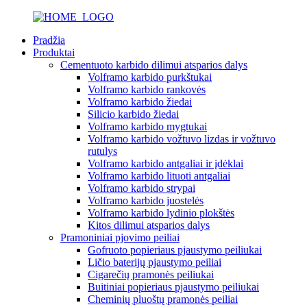
Pradžia
Produktai
Cementuoto karbido dilimui atsparios dalys
Volframo karbido purkštukai
Volframo karbido rankovės
Volframo karbido žiedai
Silicio karbido žiedai
Volframo karbido mygtukai
Volframo karbido vožtuvo lizdas ir vožtuvo
rutulys
Volframo karbido antgaliai ir įdėklai
Volframo karbido lituoti antgaliai
Volframo karbido strypai
Volframo karbido juostelės
Volframo karbido lydinio plokštės
Kitos dilimui atsparios dalys
Pramoniniai pjovimo peiliai
Gofruoto popieriaus pjaustymo peiliukai
Ličio baterijų pjaustymo peiliai
Cigarečių pramonės peiliukai
Buitiniai popieriaus pjaustymo peiliukai
Cheminių pluoštų pramonės peiliai