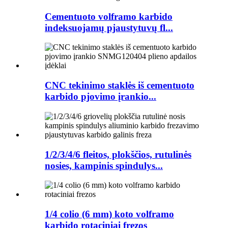
Cementuoto volframo karbido
indeksuojamų pjaustytuvų fl...
CNC tekinimo staklės iš cementuoto
karbido pjovimo įrankio...
1/2/3/4/6 fleitos, plokščios, rutulinės
nosies, kampinis spindulys...
1/4 colio (6 mm) koto volframo
karbido rotaciniai frezos