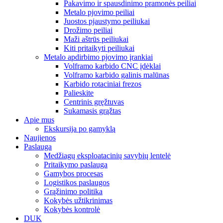
Pakavimo ir spausdinimo pramonės peiliai
Metalo pjovimo peiliai
Juostos pjaustymo peiliukai
Drožimo peiliai
Maži aštrūs peiliukai
Kiti pritaikyti peiliukai
Metalo apdirbimo pjovimo įrankiai
Volframo karbido CNC įdėklai
Volframo karbido galinis malūnas
Karbido rotaciniai frezos
Palieskite
Centrinis gręžtuvas
Sukamasis grąžtas
Apie mus
Ekskursija po gamyklą
Naujienos
Paslauga
Medžiagų eksploatacinių savybių lentelė
Pritaikymo paslauga
Gamybos procesas
Logistikos paslaugos
Grąžinimo politika
Kokybės užtikrinimas
Kokybės kontrolė
DUK