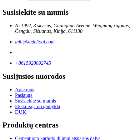
Susisiekite su mumis
Nr.1992, 3 skyrius, Guanghua Avenue, Wenjiiang rajonas,
Čengdu, Sičuanas, Kinija, 611130
info@kedeltool.com
+8615928092745
Susijusios nuorodos
Apie mus
Paslauga
Susisiekite su mumis
Ekskursija po gamyklą
DUK
Produktų centras
Cementuoto karbido dilimui atsparios dalys