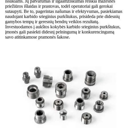
iššūkiams. Jų patvarumas ir ilgaamžiškumas reiškia mažesnes
priežiūros išlaidas ir prastovas, todėl operatoriai gali gerokai
sutaupyti. Be to, pagerintas našumas ir efektyvumas, pasiekiamas
naudojant karbido srieginius purkštukus, prisideda prie didesnių
gamybos tempų ir geresnių bendrų veiklos rezultatų.
Investuodamos į aukštos kokybės karbido srieginius purkštukus,
įmonės gali pasiekti didesnį pelningumą ir konkurencingumą
savo atitinkamose pramonės šakose.