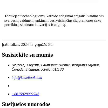
Tobulėjant technologijoms, karbido srieginiai antgaliai vaidins vis
svarbesnį vaidmenį tenkinant besikeičiančius šių pramonės šakų
poreikius, skatinant inovacijas ir augimą.
Įrašo laikas: 2024 m. gegužės 6 d.
Susisiekite su mumis
Nr.1992, 3 skyrius, Guanghua Avenue, Wenjiiang rajonas,
Čengdu, Sičuanas, Kinija, 611130
info@kedeltool.com
+8615928092745
Susijusios nuorodos