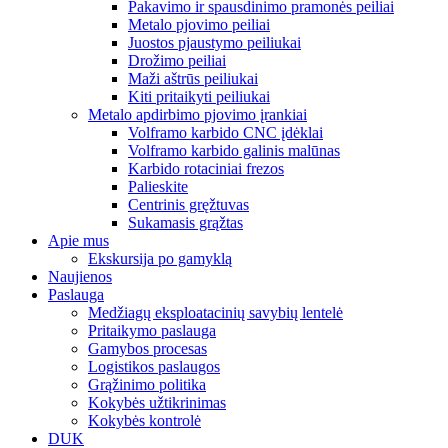
Pakavimo ir spausdinimo pramonės peiliai
Metalo pjovimo peiliai
Juostos pjaustymo peiliukai
Drožimo peiliai
Maži aštrūs peiliukai
Kiti pritaikyti peiliukai
Metalo apdirbimo pjovimo įrankiai
Volframo karbido CNC įdėklai
Volframo karbido galinis malūnas
Karbido rotaciniai frezos
Palieskite
Centrinis gręžtuvas
Sukamasis grąžtas
Apie mus
Ekskursija po gamyklą
Naujienos
Paslauga
Medžiagų eksploatacinių savybių lentelė
Pritaikymo paslauga
Gamybos procesas
Logistikos paslaugos
Grąžinimo politika
Kokybės užtikrinimas
Kokybės kontrolė
DUK