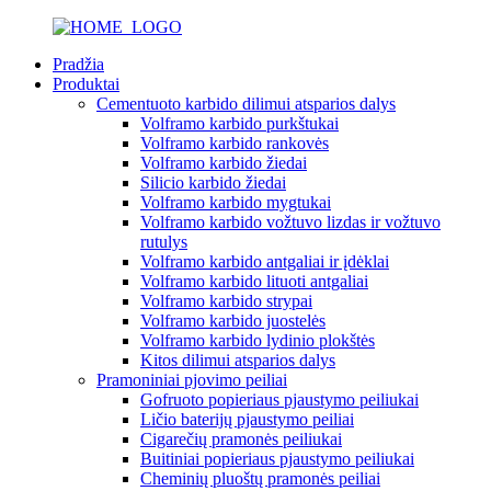
Pradžia
Produktai
Cementuoto karbido dilimui atsparios dalys
Volframo karbido purkštukai
Volframo karbido rankovės
Volframo karbido žiedai
Silicio karbido žiedai
Volframo karbido mygtukai
Volframo karbido vožtuvo lizdas ir vožtuvo
rutulys
Volframo karbido antgaliai ir įdėklai
Volframo karbido lituoti antgaliai
Volframo karbido strypai
Volframo karbido juostelės
Volframo karbido lydinio plokštės
Kitos dilimui atsparios dalys
Pramoniniai pjovimo peiliai
Gofruoto popieriaus pjaustymo peiliukai
Ličio baterijų pjaustymo peiliai
Cigarečių pramonės peiliukai
Buitiniai popieriaus pjaustymo peiliukai
Cheminių pluoštų pramonės peiliai