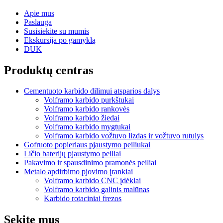
Apie mus
Paslauga
Susisiekite su mumis
Ekskursija po gamyklą
DUK
Produktų centras
Cementuoto karbido dilimui atsparios dalys
Volframo karbido purkštukai
Volframo karbido rankovės
Volframo karbido žiedai
Volframo karbido mygtukai
Volframo karbido vožtuvo lizdas ir vožtuvo rutulys
Gofruoto popieriaus pjaustymo peiliukai
Ličio baterijų pjaustymo peiliai
Pakavimo ir spausdinimo pramonės peiliai
Metalo apdirbimo pjovimo įrankiai
Volframo karbido CNC įdėklai
Volframo karbido galinis malūnas
Karbido rotaciniai frezos
Sekite mus