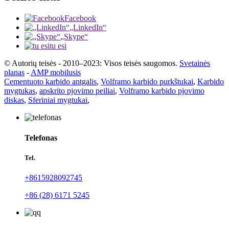
Facebook
„LinkedIn“
„Skype“
tu esi
© Autorių teisės - 2010–2023: Visos teisės saugomos.
Svetainės
planas
-
AMP mobilusis
Cementuoto karbido antgalis
,
Volframo karbido purkštukai
,
Karbido
mygtukas
,
apskrito pjovimo peiliai
,
Volframo karbido pjovimo
diskas
,
Sferiniai mygtukai
,
Telefonas
Tel.
+8615928092745
+86 (28) 6171 5245