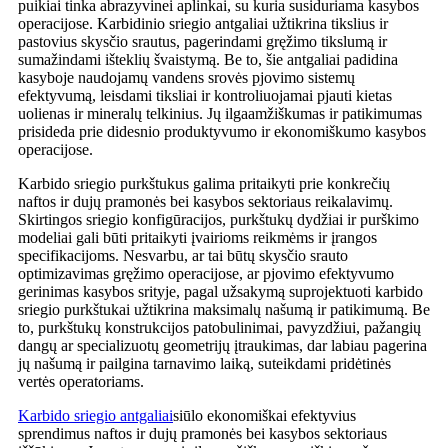
puikiai tinka abrazyvinei aplinkai, su kuria susiduriama kasybos
operacijose. Karbidinio sriegio antgaliai užtikrina tikslius ir
pastovius skysčio srautus, pagerindami gręžimo tikslumą ir
sumažindami išteklių švaistymą. Be to, šie antgaliai padidina
kasyboje naudojamų vandens srovės pjovimo sistemų
efektyvumą, leisdami tiksliai ir kontroliuojamai pjauti kietas
uolienas ir mineralų telkinius. Jų ilgaamžiškumas ir patikimumas
prisideda prie didesnio produktyvumo ir ekonomiškumo kasybos
operacijose.
Karbido sriegio purkštukus galima pritaikyti prie konkrečių
naftos ir dujų pramonės bei kasybos sektoriaus reikalavimų.
Skirtingos sriegio konfigūracijos, purkštukų dydžiai ir purškimo
modeliai gali būti pritaikyti įvairioms reikmėms ir įrangos
specifikacijoms. Nesvarbu, ar tai būtų skysčio srauto
optimizavimas gręžimo operacijose, ar pjovimo efektyvumo
gerinimas kasybos srityje, pagal užsakymą suprojektuoti karbido
sriegio purkštukai užtikrina maksimalų našumą ir patikimumą. Be
to, purkštukų konstrukcijos patobulinimai, pavyzdžiui, pažangių
dangų ar specializuotų geometrijų įtraukimas, dar labiau pagerina
jų našumą ir pailgina tarnavimo laiką, suteikdami pridėtinės
vertės operatoriams.
Karbido sriegio antgaliai
siūlo ekonomiškai efektyvius
sprendimus naftos ir dujų pramonės bei kasybos sektoriaus