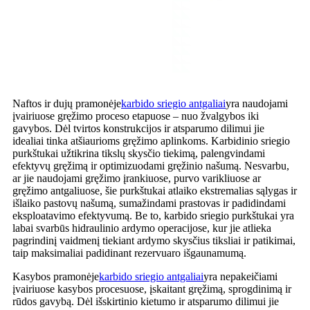
Naftos ir dujų pramonėje
karbido sriegio antgaliai
yra naudojami
įvairiuose gręžimo proceso etapuose – nuo ​​žvalgybos iki
gavybos. Dėl tvirtos konstrukcijos ir atsparumo dilimui jie
idealiai tinka atšiaurioms gręžimo aplinkoms. Karbidinio sriegio
purkštukai užtikrina tikslų skysčio tiekimą, palengvindami
efektyvų gręžimą ir optimizuodami gręžinio našumą. Nesvarbu,
ar jie naudojami gręžimo įrankiuose, purvo varikliuose ar
gręžimo antgaliuose, šie purkštukai atlaiko ekstremalias sąlygas ir
išlaiko pastovų našumą, sumažindami prastovas ir padidindami
eksploatavimo efektyvumą. Be to, karbido sriegio purkštukai yra
labai svarbūs hidraulinio ardymo operacijose, kur jie atlieka
pagrindinį vaidmenį tiekiant ardymo skysčius tiksliai ir patikimai,
taip maksimaliai padidinant rezervuaro išgaunamumą.
Kasybos pramonėje
karbido sriegio antgaliai
yra nepakeičiami
įvairiuose kasybos procesuose, įskaitant gręžimą, sprogdinimą ir
rūdos gavybą. Dėl išskirtinio kietumo ir atsparumo dilimui jie