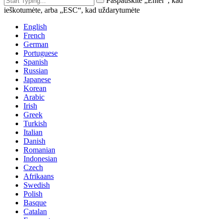
Paspauskite „Enter“, kad
ieškotumėte, arba „ESC“, kad uždarytumėte
English
French
German
Portuguese
Spanish
Russian
Japanese
Korean
Arabic
Irish
Greek
Turkish
Italian
Danish
Romanian
Indonesian
Czech
Afrikaans
Swedish
Polish
Basque
Catalan