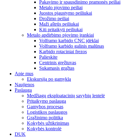
Pakavimo ir spausdinimo pramonės peiliai
Metalo pjovimo peiliai
Juostos pjaustymo peiliukai
Drožimo peiliai
Maži aštrūs peiliukai
Kiti pritaikyti peiliukai
Metalo apdirbimo pjovimo įrankiai
Volframo karbido CNC įdėklai
Volframo karbido galinis malūnas
Karbido rotaciniai frezos
Palieskite
Centrinis gręžtuvas
Sukamasis grąžtas
Apie mus
Ekskursija po gamyklą
Naujienos
Paslauga
Medžiagų eksploatacinių savybių lentelė
Pritaikymo paslauga
Gamybos procesas
Logistikos paslaugos
Grąžinimo politika
Kokybės užtikrinimas
Kokybės kontrolė
DUK