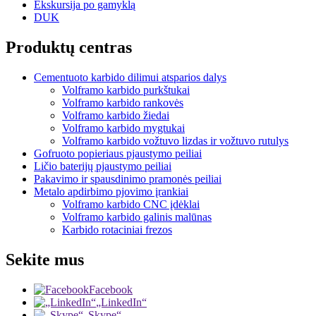
Ekskursija po gamyklą
DUK
Produktų centras
Cementuoto karbido dilimui atsparios dalys
Volframo karbido purkštukai
Volframo karbido rankovės
Volframo karbido žiedai
Volframo karbido mygtukai
Volframo karbido vožtuvo lizdas ir vožtuvo rutulys
Gofruoto popieriaus pjaustymo peiliai
Ličio baterijų pjaustymo peiliai
Pakavimo ir spausdinimo pramonės peiliai
Metalo apdirbimo pjovimo įrankiai
Volframo karbido CNC įdėklai
Volframo karbido galinis malūnas
Karbido rotaciniai frezos
Sekite mus
Facebook
„LinkedIn“
„Skype“