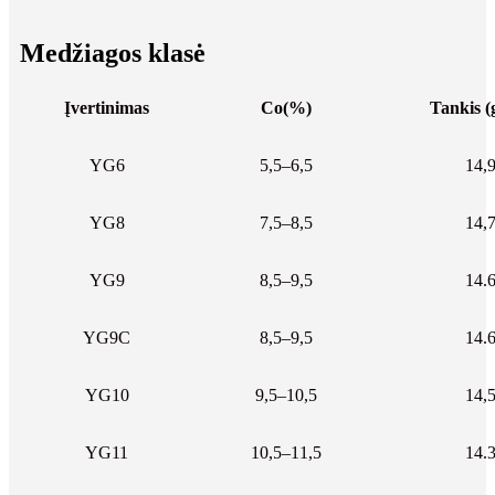
Medžiagos klasė
Įvertinimas
Co(%)
Tankis (
YG6
5,5–6,5
14,
YG8
7,5–8,5
14,
YG9
8,5–9,5
14.
YG9C
8,5–9,5
14.
YG10
9,5–10,5
14,
YG11
10,5–11,5
14.