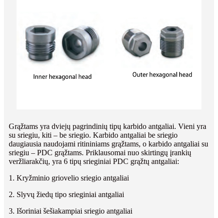
Grąžtams yra dviejų pagrindinių tipų karbido antgaliai. Vieni yra
su sriegiu, kiti – be sriegio. Karbido antgaliai be sriegio
daugiausia naudojami ritininiams grąžtams, o karbido antgaliai su
sriegiu – PDC grąžtams. Priklausomai nuo skirtingų įrankių
veržliarakčių, yra 6 tipų srieginiai PDC grąžtų antgaliai:
1. Kryžminio griovelio sriegio antgaliai
2. Slyvų žiedų tipo srieginiai antgaliai
3. Išoriniai šešiakampiai sriegio antgaliai