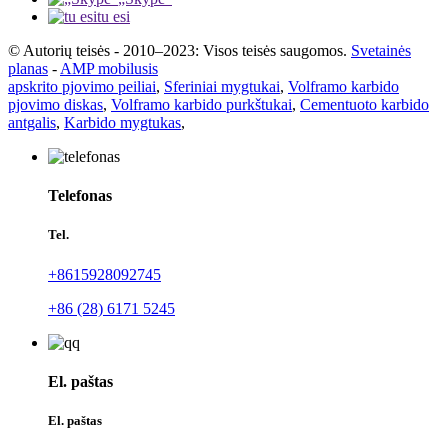
tu esi
© Autorių teisės - 2010–2023: Visos teisės saugomos.
Svetainės
planas
-
AMP mobilusis
apskrito pjovimo peiliai
,
Sferiniai mygtukai
,
Volframo karbido
pjovimo diskas
,
Volframo karbido purkštukai
,
Cementuoto karbido
antgalis
,
Karbido mygtukas
,
Telefonas
Tel.
+8615928092745
+86 (28) 6171 5245
El. paštas
El. paštas