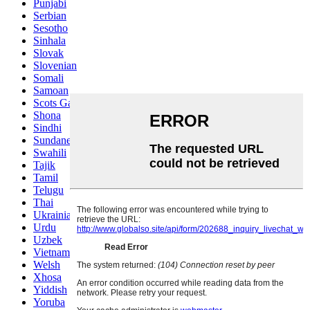
Punjabi
Serbian
Sesotho
Sinhala
Slovak
Slovenian
Somali
Samoan
Scots Gaelic
Shona
Sindhi
Sundanese
Swahili
Tajik
Tamil
Telugu
Thai
Ukrainian
Urdu
Uzbek
Vietnamese
Welsh
Xhosa
Yiddish
Yoruba