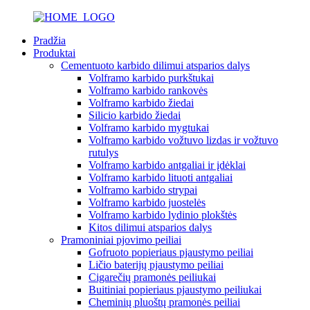
Pradžia
Produktai
Cementuoto karbido dilimui atsparios dalys
Volframo karbido purkštukai
Volframo karbido rankovės
Volframo karbido žiedai
Silicio karbido žiedai
Volframo karbido mygtukai
Volframo karbido vožtuvo lizdas ir vožtuvo
rutulys
Volframo karbido antgaliai ir įdėklai
Volframo karbido lituoti antgaliai
Volframo karbido strypai
Volframo karbido juostelės
Volframo karbido lydinio plokštės
Kitos dilimui atsparios dalys
Pramoniniai pjovimo peiliai
Gofruoto popieriaus pjaustymo peiliai
Ličio baterijų pjaustymo peiliai
Cigarečių pramonės peiliukai
Buitiniai popieriaus pjaustymo peiliukai
Cheminių pluoštų pramonės peiliai