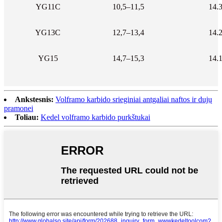
YG11C
10,5–11,5
14.
YG13C
12,7–13,4
14.
YG15
14,7–15,3
14.
Ankstesnis:
Volframo karbido srieginiai antgaliai naftos ir dujų
pramonei
Toliau:
Kedel volframo karbido purkštukai