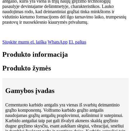
antgalio, kuris yra viena iš trijų naujų gręžimo technologijų
pasaulyje devintajame dešimtmetyje, charakteristikos. Lauko
naudojimas rodo, kad deimantiniai grąžtai tinka minkštoms ir
vidutinio kietumo formacijoms dėl ilgo tarnavimo laiko, trumpesnių
prastovų ir nuoseklesnio kiaurymės privalumų.
Siųskite mums el. laišką
WhatsApp
El. paštas
Produkto informacija
Produkto žymės
Gamybos įvadas
Cementuoto karbido antgalis yra vienas iš svarbių deimantinio
grąžto komponentų. Volframo karbido grąžto antgalis
naudojamas grąžtų antgalių praplovimui, aušinimui ir sutepimui.
Karbido antgaliai taip pat gali išvalyti akmens skaldą gręžinio
dugne gręžimo skysčiu, esant aukštam slėgiui, vibracijai, smėliui