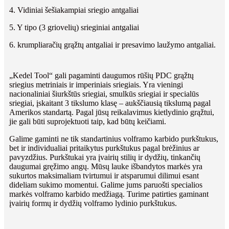
4. Vidiniai šešiakampiai sriegio antgaliai
5. Y tipo (3 griovelių) srieginiai antgaliai
6. krumpliaračių grąžtų antgaliai ir presavimo laužymo antgaliai.
„Kedel Tool“ gali pagaminti daugumos rūšių PDC grąžtų
sriegius metriniais ir imperiniais sriegiais. Yra vieningi
nacionaliniai šiurkštūs sriegiai, smulkūs sriegiai ir specialūs
sriegiai, įskaitant 3 tikslumo klasę – aukščiausią tikslumą pagal
Amerikos standartą. Pagal jūsų reikalavimus kietlydinio grąžtui,
jie gali būti suprojektuoti taip, kad būtų keičiami.
Galime gaminti ne tik standartinius volframo karbido purkštukus,
bet ir individualiai pritaikytus purkštukus pagal brėžinius ar
pavyzdžius. Purkštukai yra įvairių stilių ir dydžių, tinkančių
daugumai gręžimo angų. Mūsų lauke išbandytos markės yra
sukurtos maksimaliam tvirtumui ir atsparumui dilimui esant
dideliam sukimo momentui. Galime jums paruošti specialios
markės volframo karbido medžiagą. Turime patirties gaminant
įvairių formų ir dydžių volframo lydinio purkštukus.