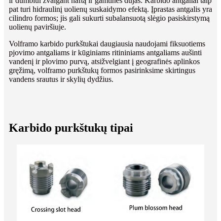
ir dumblui žvalgant naftą ir gamtines dujas. Karbido antgaliai taip
pat turi hidraulinį uolienų suskaidymo efektą. Įprastas antgalis yra
cilindro formos; jis gali sukurti subalansuotą slėgio pasiskirstymą
uolienų paviršiuje.
Volframo karbido purkštukai daugiausia naudojami fiksuotiems
pjovimo antgaliams ir kūginiams ritininiams antgaliams aušinti
vandenį ir plovimo purvą, atsižvelgiant į geografinės aplinkos
gręžimą, volframo purkštukų formos pasirinksime skirtingus
vandens srautus ir skylių dydžius.
Karbido purkštukų tipai