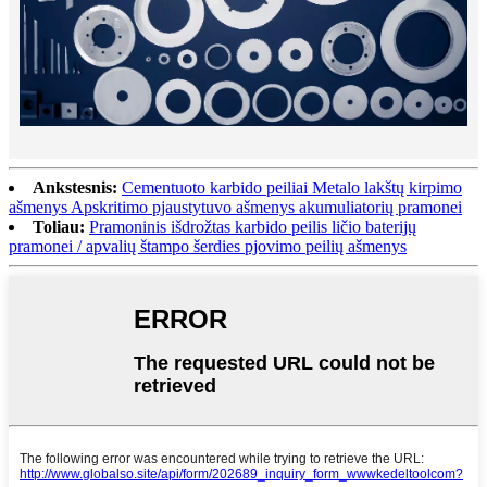
Ankstesnis:
Cementuoto karbido peiliai Metalo lakštų kirpimo
ašmenys Apskritimo pjaustytuvo ašmenys akumuliatorių pramonei
Toliau:
Pramoninis išdrožtas karbido peilis ličio baterijų
pramonei / apvalių štampo šerdies pjovimo peilių ašmenys