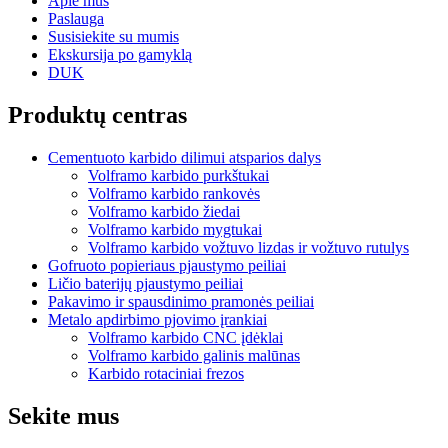
Apie mus
Paslauga
Susisiekite su mumis
Ekskursija po gamyklą
DUK
Produktų centras
Cementuoto karbido dilimui atsparios dalys
Volframo karbido purkštukai
Volframo karbido rankovės
Volframo karbido žiedai
Volframo karbido mygtukai
Volframo karbido vožtuvo lizdas ir vožtuvo rutulys
Gofruoto popieriaus pjaustymo peiliai
Ličio baterijų pjaustymo peiliai
Pakavimo ir spausdinimo pramonės peiliai
Metalo apdirbimo pjovimo įrankiai
Volframo karbido CNC įdėklai
Volframo karbido galinis malūnas
Karbido rotaciniai frezos
Sekite mus