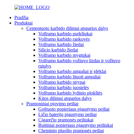
Pradžia
Produktai
Cementuoto karbido dilimui atsparios dalys
Volframo karbido purkštukai
Volframo karbido rankovės
Volframo karbido žiedai
Silicio karbido žiedai
Volframo karbido mygtukai
Volframo karbido vožtuvo lizdas ir vožtuvo
rutulys
Volframo karbido antgaliai ir įdėklai
Volframo karbido lituoti antgaliai
Volframo karbido strypai
Volframo karbido juostelės
Volframo karbido lydinio plokštės
Kitos dilimui atsparios dalys
Pramoniniai pjovimo peiliai
Gofruoto popieriaus pjaustymo peiliai
Ličio baterijų pjaustymo peiliai
Cigarečių pramonės peiliukai
Buitiniai popieriaus pjaustymo peiliukai
Cheminių pluoštų pramonės peiliai