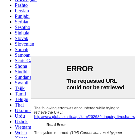
Pashto
Persian
Punjabi
Serbian
Sesotho
Sinhala
Slovak
Slovenian
Somali
Samoan
Scots Gaelic
Shona
Sindhi
Sundanese
Swahili
Tajik
Tamil
Telugu
Thai
Ukrainian
Urdu
Uzbek
Vietnamese
Welsh