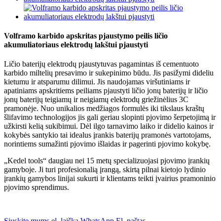
Volframo karbido apskritas pjaustymo peilis ličio
akumuliatoriaus elektrodų lakštui pjaustyti
Ličio baterijų elektrodų pjaustytuvas pagamintas iš cementuoto
karbido miltelių presavimo ir sukepinimo būdu. Jis pasižymi dideliu
kietumu ir atsparumu dilimui. Jis naudojamas viršutiniams ir
apatiniams apskritiems peiliams pjaustyti ličio jonų baterijų ir ličio
jonų baterijų teigiamų ir neigiamų elektrodų griežinėlius 3C
pramonėje. Nuo unikalios medžiagos formulės iki tikslaus kraštų
šlifavimo technologijos jis gali geriau slopinti pjovimo šerpetojimą ir
užkirsti kelią sukibimui. Dėl ilgo tarnavimo laiko ir didelio kainos ir
kokybės santykio tai idealus įrankis baterijų pramonės vartotojams,
norintiems sumažinti pjovimo išlaidas ir pagerinti pjovimo kokybę.
„Kedel tools“ daugiau nei 15 metų specializuojasi pjovimo įrankių
gamyboje. Ji turi profesionalią įrangą, skirtą pilnai kietojo lydinio
įrankių gamybos linijai sukurti ir klientams teikti įvairius pramoninio
pjovimo sprendimus.
Siųskite mums el. laišką
WhatsApp
El. paštas