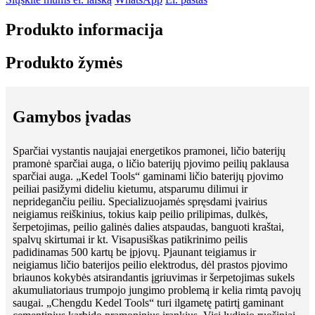
Produkto informacija
Produkto žymės
Gamybos įvadas
Sparčiai vystantis naujajai energetikos pramonei, ličio baterijų
pramonė sparčiai auga, o ličio baterijų pjovimo peilių paklausa
sparčiai auga. „Kedel Tools“ gaminami ličio baterijų pjovimo
peiliai pasižymi dideliu kietumu, atsparumu dilimui ir
nepridegančiu peiliu. Specializuojamės spręsdami įvairius
neigiamus reiškinius, tokius kaip peilio prilipimas, dulkės,
šerpetojimas, peilio galinės dalies atspaudas, banguoti kraštai,
spalvų skirtumai ir kt. Visapusiškas patikrinimo peilis
padidinamas 500 kartų be įpjovų. Pjaunant teigiamus ir
neigiamus ličio baterijos peilio elektrodus, dėl prastos pjovimo
briaunos kokybės atsirandantis įgriuvimas ir šerpetojimas sukels
akumuliatoriaus trumpojo jungimo problemą ir kelia rimtą pavojų
saugai. „Chengdu Kedel Tools“ turi ilgametę patirtį gaminant