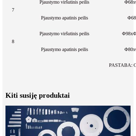
Pjaustymo viršutinis peilis
Φ68x
7
Pjaustymo apatinis peilis
Φ68
Pjaustymo viršutinis peilis
Φ98xΦ
8
Pjaustymo apatinis peilis
Φ80x
PASTABA: Gali
Kiti susiję produktai