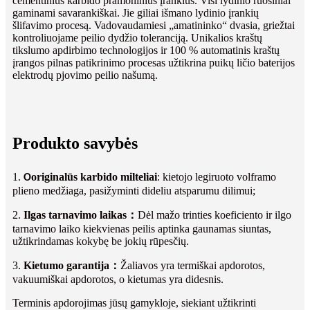
cementinius karbido pramoninius įrankius. Visi lydinio ruošiniai
gaminami savarankiškai. Jie giliai išmano lydinio įrankių
šlifavimo procesą. Vadovaudamiesi „amatininko“ dvasia, griežtai
kontroliuojame peilio dydžio toleranciją. Unikalios kraštų
tikslumo apdirbimo technologijos ir 100 % automatinis kraštų
įrangos pilnas patikrinimo procesas užtikrina puikų ličio baterijos
elektrodų pjovimo peilio našumą.
Produkto savybės
1.
originalūs karbido milteliai
: kietojo legiruoto volframo
O
plieno medžiaga, pasižyminti dideliu atsparumu dilimui;
2.
Ilgas tarnavimo laikas
：
Dėl mažo trinties koeficiento ir ilgo
tarnavimo laiko kiekvienas peilis aptinka gaunamas siuntas,
užtikrindamas kokybę be jokių rūpesčių.
3.
Kietumo garantija
：
Žaliavos yra termiškai apdorotos,
vakuumiškai apdorotos, o kietumas yra didesnis.
Terminis apdorojimas jūsų gamykloje, siekiant užtikrinti