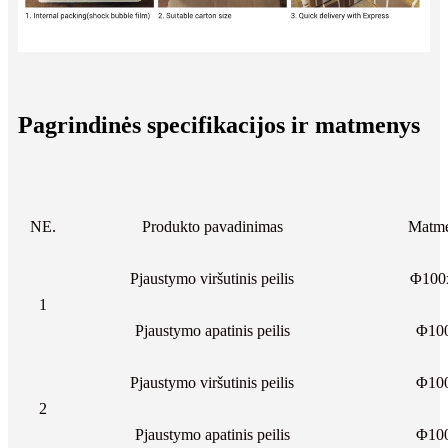
Pagrindinės specifikacijos ir matmenys
NE.
Produkto pavadinimas
Matme
Pjaustymo viršutinis peilis
Φ100
1
Pjaustymo apatinis peilis
Φ10
Pjaustymo viršutinis peilis
Φ10
2
Pjaustymo apatinis peilis
Φ10