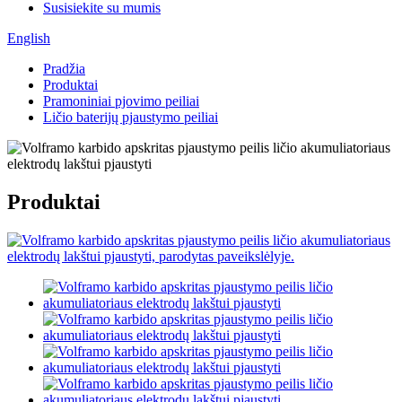
Susisiekite su mumis
English
Pradžia
Produktai
Pramoniniai pjovimo peiliai
Ličio baterijų pjaustymo peiliai
Produktai