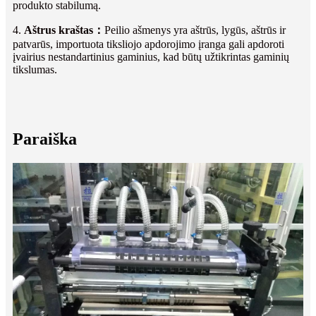
produkto stabilumą.
4.
Aštrus kraštas
：
Peilio ašmenys yra aštrūs, lygūs, aštrūs ir
patvarūs, importuota tiksliojo apdorojimo įranga gali apdoroti
įvairius nestandartinius gaminius, kad būtų užtikrintas gaminių
tikslumas.
Paraiška