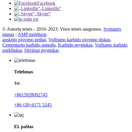
Facebook
„LinkedIn“
„Skype“
tu esi
© Autorių teisės - 2010–2023: Visos teisės saugomos.
Svetainės
planas
-
AMP mobilusis
apskrito pjovimo peiliai
,
Volframo karbido pjovimo diskas
,
Cementuoto karbido antgalis
,
Karbido mygtukas
,
Volframo karbido
purkštukai
,
Sferiniai mygtukai
,
Telefonas
Tel.
+8615928092745
+86 (28) 6171 5245
El. paštas