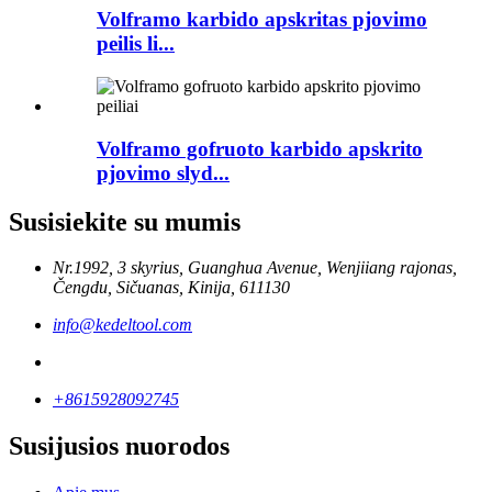
Volframo karbido apskritas pjovimo
peilis li...
Volframo gofruoto karbido apskrito
pjovimo slyd...
Susisiekite su mumis
Nr.1992, 3 skyrius, Guanghua Avenue, Wenjiiang rajonas,
Čengdu, Sičuanas, Kinija, 611130
info@kedeltool.com
+8615928092745
Susijusios nuorodos