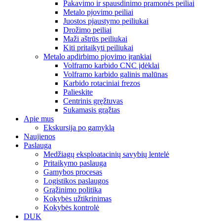
Pakavimo ir spausdinimo pramonės peiliai
Metalo pjovimo peiliai
Juostos pjaustymo peiliukai
Drožimo peiliai
Maži aštrūs peiliukai
Kiti pritaikyti peiliukai
Metalo apdirbimo pjovimo įrankiai
Volframo karbido CNC įdėklai
Volframo karbido galinis malūnas
Karbido rotaciniai frezos
Palieskite
Centrinis gręžtuvas
Sukamasis grąžtas
Apie mus
Ekskursija po gamyklą
Naujienos
Paslauga
Medžiagų eksploatacinių savybių lentelė
Pritaikymo paslauga
Gamybos procesas
Logistikos paslaugos
Grąžinimo politika
Kokybės užtikrinimas
Kokybės kontrolė
DUK